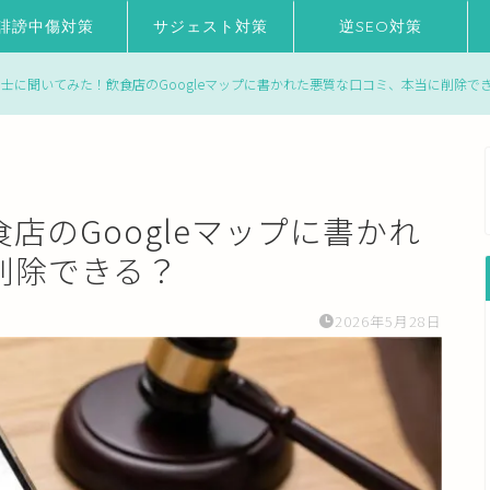
誹謗中傷対策
サジェスト対策
逆SEO対策
士に聞いてみた！飲食店のGoogleマップに書かれた悪質な口コミ、本当に削除で
店のGoogleマップに書かれ
削除できる？
2026年5月28日