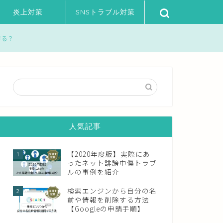
炎上対策
SNSトラブル対策
きる？
人気記事
【2020年度版】実際にあ
1
ったネット誹謗中傷トラブ
ルの事例を紹介
検索エンジンから自分の名
2
前や情報を削除する方法
【Googleの申請手順】