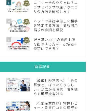
エゴサーチのやり方は？エ
3
ゴサとパブサの違いやエゴ
サの方法を解説します
ネットで誹謗中傷した相手
4
を特定する方法！情報開示
請求の手順を解説
好き嫌い.comの誹謗中傷
5
を削除する方法！投稿者の
特定はできる？
新着記事
【葬儀社経営者へ】「あの
葬儀社、ぼったくりらし
い」が広がる時代｜噂を鎮
める風評被害対策
【不動産業向け】物件レビ
ュー・賃貸口コミの悪評対