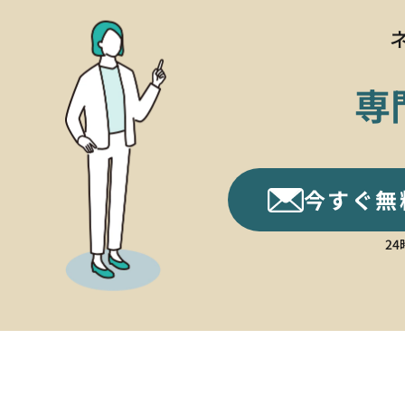
専
今すぐ無
2