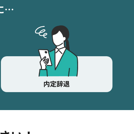
に…
内定辞退