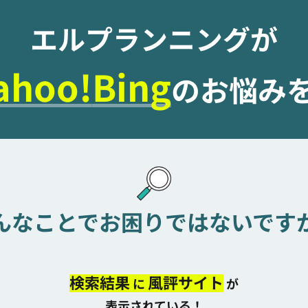
エルプランニングが
ahoo!
Bing
のお悩み
んなことでお困りではないです
検索結果
風評サイト
に
が
表示されている！