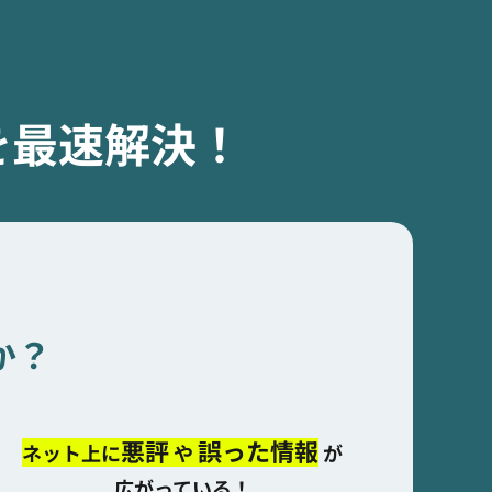
を最速解決！
か？
悪評
誤った情報
ネット上に
や
が
広がっている！