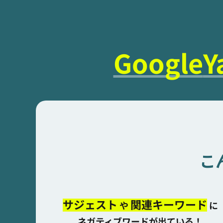
Google
Y
こ
サジェスト
関連キーワード
や
に
ネガティブワードが出ている！