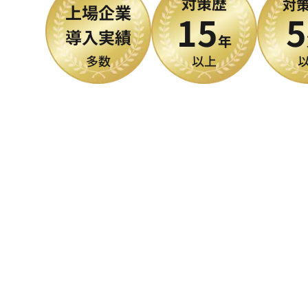
対策歴
対
上場企業
15
5
導入実績
年
多数
以上