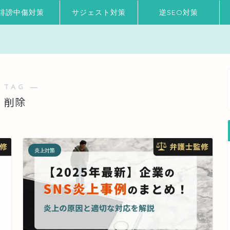
誹謗中傷対策
サジェスト対策
逆SEO対策
 TAG ―
削除
炎上対策