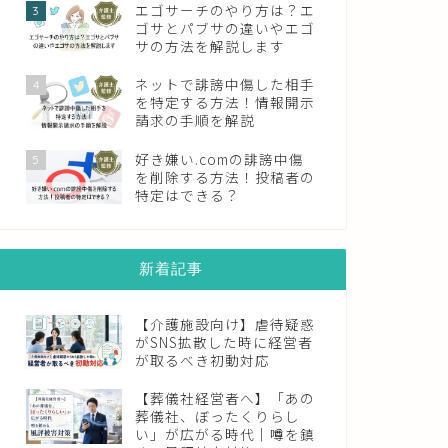
エゴサーチのやり方は？エ
3
ゴサとパブサの違いやエゴ
サの方法を解説します
ネットで誹謗中傷した相手
4
を特定する方法！情報開示
請求の手順を解説
好き嫌い.comの誹謗中傷
5
を削除する方法！投稿者の
特定はできる？
新着記事
【介護施設向け】虐待疑惑
がSNS拡散した時に経営者
が取るべき初動対応
【葬儀社経営者へ】「あの
葬儀社、ぼったくりらし
い」が広がる時代｜噂を鎮