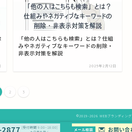
除
「他の人はこちらも検索」とは？仕組
みやネガティブなキーワードの削除・
非表示対策を解説
日
2025年2月12日
2
3
2019–2026 WEBブラン
-2877
[受付時間 9:00~18:00]
お問い合
メール相談
土日祝を除く