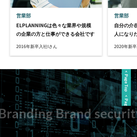
営業部
営業部
ELPLANNINGは色々な業界や規模
自分の介
の企業の方と仕事ができる会社です
人になり
2016年新卒入社
Iさん
2020年新
< Page Top
< Page Top
randing Brand securit
< Page Top