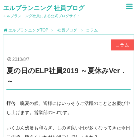
エルプランニング 社員ブログ
エルプランニング社員による公式ブログサイト
エルプランニングTOP
社員ブログ
コラム
コラム
2019/8/7
夏の日のELP社員2019 ～夏休みVer．
～
拝啓 晩夏の候、皆様にはいっそうご活躍のこととお慶び申
し上げます。営業部のH.Iです。
いくぶん残暑も和らぎ、しのぎ良い日が多くなってきた今日
この頃、皆さんいかがお過ごしでしょうか？