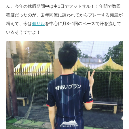
ん。今年の休暇期間中は中1日でフットサル！！年間で数回
程度だったのが、去年同僚に誘われてからプレーする頻度が
増えて、今は
個サル
を中心に月3~4回のペースで汗を流して
いるそうですよ！