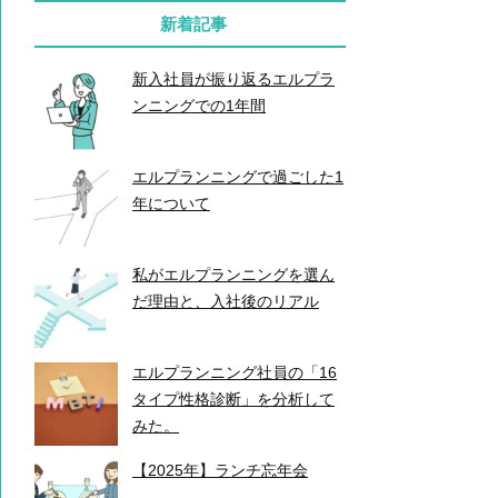
新着記事
新入社員が振り返るエルプラ
ンニングでの1年間
エルプランニングで過ごした1
年について
私がエルプランニングを選ん
だ理由と、入社後のリアル
エルプランニング社員の「16
タイプ性格診断」を分析して
みた。
【2025年】ランチ忘年会