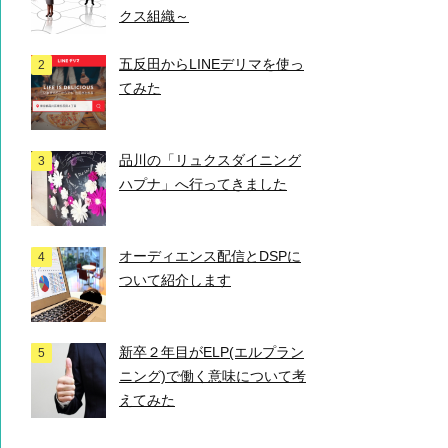
クス組織～
五反田からLINEデリマを使っ
てみた
品川の「リュクスダイニング
ハプナ」へ行ってきました
オーディエンス配信とDSPに
ついて紹介します
新卒２年目がELP(エルプラン
ニング)で働く意味について考
えてみた