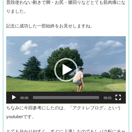
普段使わない動きで脚・お尻・腰回りなどとても筋肉痛にな
りました。
記念に成功した一部始終をお見せしますね。
動
画
プ
レ
ー
ヤ
ー
00:00
00:01
ちなみに今回参考にしたのは、「アクトレブログ」という
youtuberです。
とても分かりやすく、すぐに上達したのでもしバク転にチャ