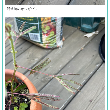
⇧通常時のオジギゾウ