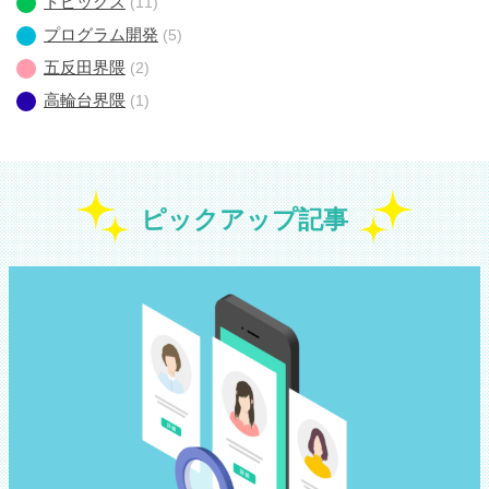
トピックス
(11)
プログラム開発
(5)
五反田界隈
(2)
高輪台界隈
(1)
ピックアップ記事